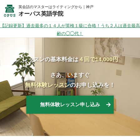
英会話のマスターはライティングから｜神戸
オーパス英語学院
【記録更新】過去最多の１４人が英検１級に合格！うち２人は過去最高
齢の◯◯代！
レッスンの基本料金は
４回で14,000円
さあ、いますぐ
無料体験レッスン
のお申し込みを！
無料体験レッスン申し込み